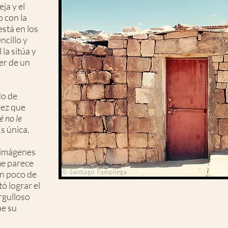
eja y el
o con la
está en los
ncillo y
 la sitúa y
ser de un
do de
vez que
é no le
Es única.
 imágenes
me parece
n poco de
ó lograr el
rgulloso
ae su