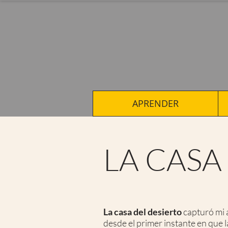
APRENDER
LA CASA
La casa del desierto
capturó mi 
desde el primer instante en que l