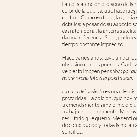
llamó la atención el diseño de la r
color de la puerta, que hace jueg
cortina. Como en todo, la gracia 
detalles: a pesar de su aspecto se
casi atemporal, la antena satelital
da una referencia. Si no, podría 
tiempo bastante impreciso.
Hace varios años, tuve un perío
obsesión con las puertas. Cada 
veía esta imagen pensaba:
por qu
habré hecho foto a la puerta sola
. 
La casa del desierto
es una de mis
preferidas. La edición, que hoy 
tremendamente simple, me dio u
trabajo en ese momento. Me cost
resultado que quería. Me sentí o
de como quedó y todavía me atr
sencillez.