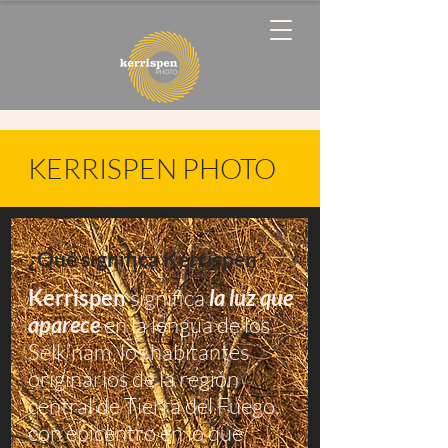
KERRISPEN PHOTO
¿Qué significa Kerrispen?
Kerrispen
significa
la luz que
aparece
en la lengua de los
Selk’nam, los habitantes
originarios de la región
central de Tierra del Fuego,
con epicentro en lo que