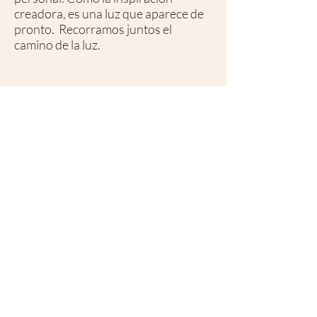
creadora, es una luz que aparece de
pronto. Recorramos juntos el
camino de la luz.
Kerrispen Photo
Santiago Pampliega
info@kerrispenphoto.com
Buenos Aires & Tierra del Fuego | Argentina
Diseño y realización web: Santiago Pampliega