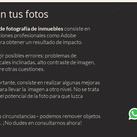
 tus fotos
Val
de fotografía de inmuebles
consiste en
Hay 
aciones profesionales como Adobe
paq
ra obtener un resultado de impacto.
imá
gir posibles errores: problemas de
Es 
cales inclinadas, alto contraste de imagen,
par
re otras cuestiones.
trat
y de
rtante, consiste en realizar algunas mejoras
ara llevar la imagen a otro nivel. No se trata
Con
el potencial de la foto para que luzca
tas circunstancias– podemos remover objetos
. ¡No dudes en consultarnos ahora!