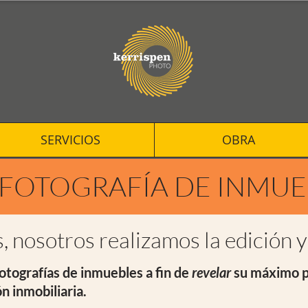
SERVICIOS
OBRA
 FOTOGRAFÍA DE INMUE
, nosotros realizamos la edición 
otografías de inmuebles a fin de
revelar
su máximo p
n inmobiliaria.