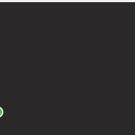
or del servicio
diferentes tipos de trabajo y
uetes por cantidad de
genes.
conveniente que nos escribas
a ver específicamente qué
amiento necesitarán las fotos
finir un costo final.
sulta ahora sin compromiso.
Toca para iniciar chat