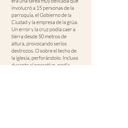
era una tarea muy delicada que
involucró a 15 personas de la
parroquia, el Gobierno de la
Ciudad y la empresa de la grúa.
Un error y la cruz podía caer a
tierra desde 50 metros de
altura, provocando serios
destrozos. O sobre el techo de
la iglesia, perforándolo. Incluso
durante el operativo, podía
arrastrar con su peso a los
operarios. La planificación tenía
que ser meticulosa y la
ejecución, perfecta, para evitar
un accidente grave.
Dos especialistas en trabajo en
altura del gobierno de la ciudad,