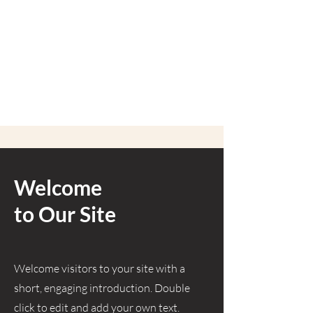
contexto y antecedentes de tu trabajo.
Haz doble clic en la caja de texto para
editar, y asegúrate de agregar
información relevante que quieras
compartir con tus visitantes.
Welcome
to Our Site
Welcome visitors to your site with a
short, engaging introduction. Double
click to edit and add your own text.