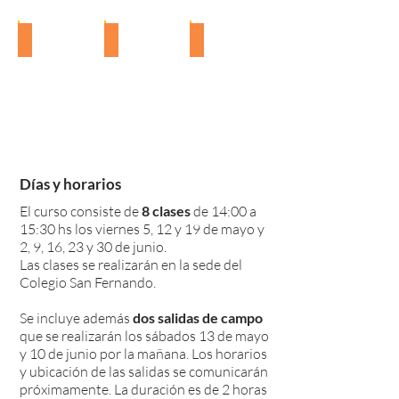
Curso
Curso
Curso
Inicial
Inicial
Inicial
de
de
de
Agustín
Agustina
Leandro
Fotografía
Fotografía
Fotografía
Fotos
Fotos
Fotos
|
|
|
de
de
de
Kerrispen
Kerrispen
Kerrispen
los
los
los
Photo
Photo
Photo
alumnos
alumnos
alumnos
|
|
|
Curso
Curso
Curso
Inicial
Inicial
Inicial
de
de
de
Fotografía
Fotografía
Fotografía
Días y horarios
|
|
|
Kerrispen
Kerrispen
Kerrispen
El curso consiste de
8 clases
de 14:00 a
Photo
Photo
Photo
15:30 hs los viernes 5
, 12 y 19 de mayo y
2, 9, 16, 23 y 30 de junio.
Las clases se realizarán en la sede del
Colegio San Fernando.
Se incluye ade
más
dos salidas de campo
que se realizarán los sábados 13 de mayo
y 10 de junio por la mañana.
Los horarios
y ubicación de las salidas se comunicarán
próximamente. La duración es de 2 horas