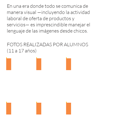
En una era donde todo se comunica de
manera visual —incluyendo la actividad
laboral de oferta de productos y
servicios— es imprescindible manejar el
lenguaje de las imágenes desde chicos.
FOTOS REALIZADAS POR ALUMNOS
(11 a 17 años)
Macarena
Rafa
Maca & Caro
Fotos
Fotos
Fotos
de
de
de
los
los
los
alumnos
alumnos
alumnos
|
|
|
Curso
Curso
Curso
Inicial
Inicial
Inicial
de
de
de
Agus
Isabella
Elías
Fotografía
Fotografía
Fotografía
Fotos
Fotos
Fotos
|
|
|
de
de
de
Kerrispen
Kerrispen
Kerrispen
los
los
los
Photo
Photo
Photo
alumnos
alumnos
alumnos
|
|
|