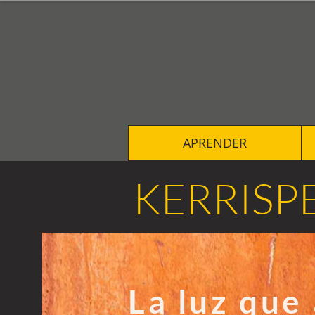
APRENDER
KERRISP
La luz que