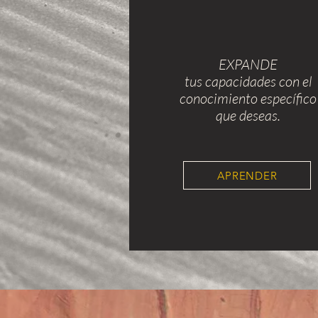
EXPANDE
tus capacidades con el
conocimiento específico
que deseas.
APRENDER