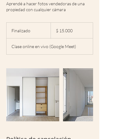
Aprendé a hacer fotos vendedoras de una
propiedad con cualquier cámara
15.000
pesos
Finalizado
F
$ 15.000
argentinos
i
n
Clase online en vivo (Google Meet)
a
l
i
z
a
d
o