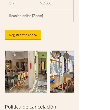
pesos
1 h
1
$ 2.300
argentinos
Reunión online [Zoom]
Registrarme ahora
Política de cancelación