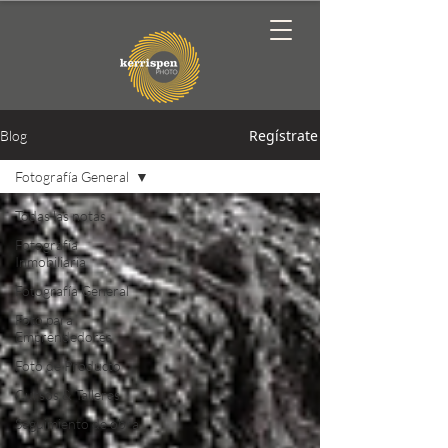
Regístrate
Blog
Fotografía General
Todas las notas
Fotografía
Inmobiliaria
Fotografía General
Foto para
Emprendedores
Foto de Producto
Cursos & Talleres
Seguimiento de obra